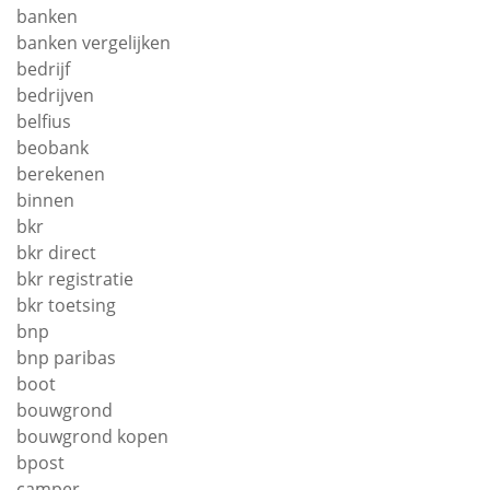
banken
banken vergelijken
bedrijf
bedrijven
belfius
beobank
berekenen
binnen
bkr
bkr direct
bkr registratie
bkr toetsing
bnp
bnp paribas
boot
bouwgrond
bouwgrond kopen
bpost
camper