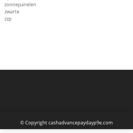
zonnepanelen
zwarte
zzp
© Copyright cashadvancepaydayp9e.com