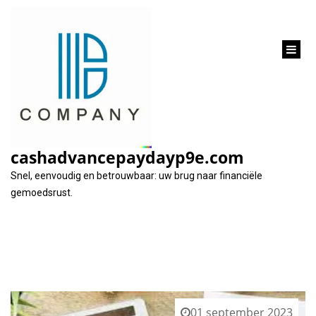
inhoud
gaan
Tag:
herziening lening
cashadvancepaydayp9e.com
Snel, eenvoudig en betrouwbaar: uw brug naar financiële
gemoedsrust.
01 september 2023