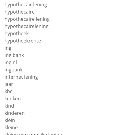
hypothecair lening
hypothecaire
hypothecaire lening
hypothecairelening
hypotheek
hypotheekrente
ing
ing bank
ing nl
ingbank
internet lening
jaar
kbc
keuken
kind
kinderen
klein
kleine
kleine persoonlijke lening