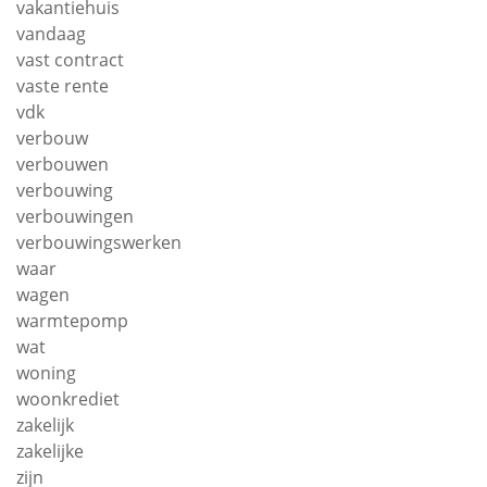
vakantiehuis
vandaag
vast contract
vaste rente
vdk
verbouw
verbouwen
verbouwing
verbouwingen
verbouwingswerken
waar
wagen
warmtepomp
wat
woning
woonkrediet
zakelijk
zakelijke
zijn