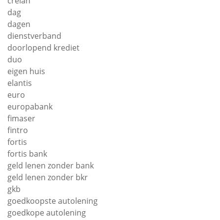
crelan
dag
dagen
dienstverband
doorlopend krediet
duo
eigen huis
elantis
euro
europabank
fimaser
fintro
fortis
fortis bank
geld lenen zonder bank
geld lenen zonder bkr
gkb
goedkoopste autolening
goedkope autolening