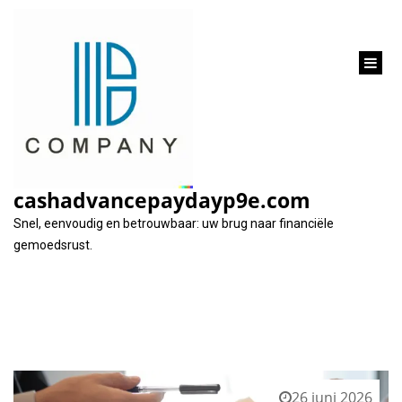
inhoud
gaan
Tag:
goedkeuring van leningen
cashadvancepaydayp9e.com
Snel, eenvoudig en betrouwbaar: uw brug naar financiële
gemoedsrust.
26 juni 2026