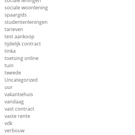
sociale leningen
sociale woonlening
spaargids
studentenleningen
tarieven
test aankoop
tijdelijk contract
tinka
toetsing online
tuin
tweede
Uncategorized
uur
vakantiehuis
vandaag
vast contract
vaste rente
vdk
verbouw