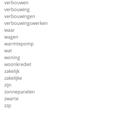
verbouwen
verbouwing
verbouwingen
verbouwingswerken
waar
wagen
warmtepomp
wat
woning
woonkrediet
zakelijk
zakelijke
zijn
zonnepanelen
zwarte
zzp