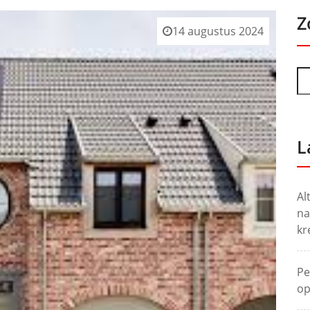
Z
14 augustus 2024
L
Al
na
kr
Pe
op