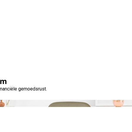
Tag:
geld lenen huis
om
financiële gemoedsrust.