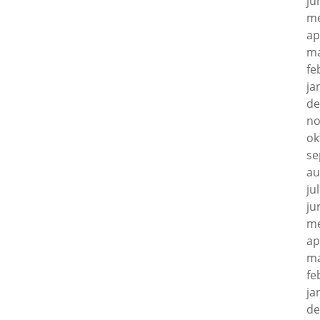
ju
me
ap
ma
fe
ja
de
no
ok
se
au
ju
ju
me
ap
ma
fe
ja
de