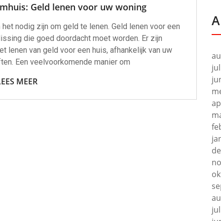
omhuis: Geld lenen voor uw woning
A
 het nodig zijn om geld te lenen. Geld lenen voor een
slissing die goed doordacht moet worden. Er zijn
t lenen van geld voor een huis, afhankelijk van uw
au
oeften. Een veelvoorkomende manier om
ju
ju
LEES MEER
me
ap
ma
fe
ja
de
no
ok
se
au
ju