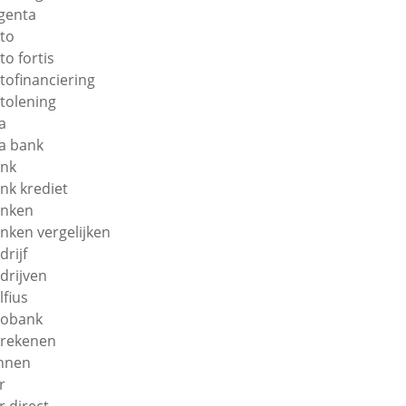
genta
to
to fortis
tofinanciering
tolening
a
a bank
nk
nk krediet
nken
nken vergelijken
drijf
drijven
lfius
obank
rekenen
nnen
r