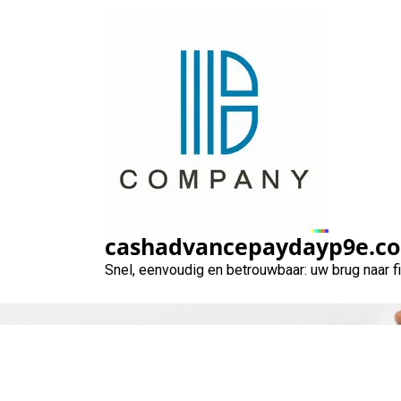
Naar
de
inhoud
gaan
cashadvancepaydayp9e.c
Snel, eenvoudig en betrouwbaar: uw brug naar 