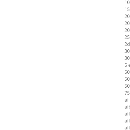
10
15
20
20
20
25
2d
30
30
5 
50
50
50
75
af
af
af
af
af