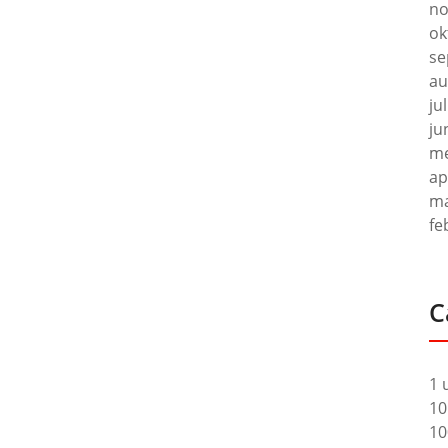
no
ok
se
au
ju
ju
me
ap
ma
fe
C
1 
10
10