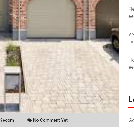
Fl
ee
Ve
Fi
Ho
ee
L
Ge
p9ecom
No Comment Yet