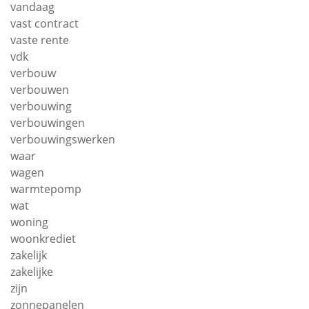
vandaag
vast contract
vaste rente
vdk
verbouw
verbouwen
verbouwing
verbouwingen
verbouwingswerken
waar
wagen
warmtepomp
wat
woning
woonkrediet
zakelijk
zakelijke
zijn
zonnepanelen