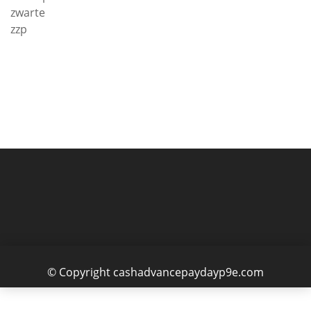
zwarte
zzp
© Copyright cashadvancepaydayp9e.com