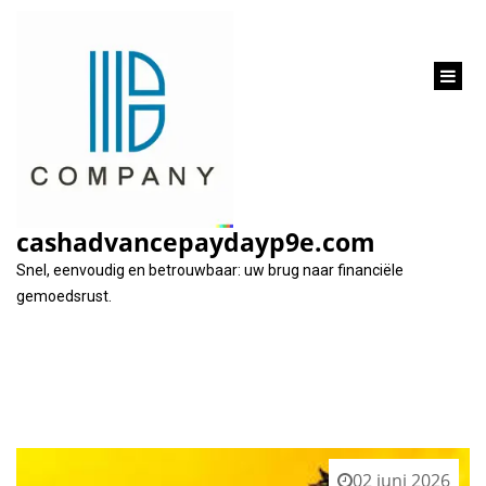
inhoud
gaan
Tag:
geld lenen 5000 euro
cashadvancepaydayp9e.com
Snel, eenvoudig en betrouwbaar: uw brug naar financiële
gemoedsrust.
02 juni 2026