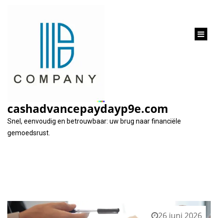
inhoud
gaan
Tag:
financieringsmaatschappij
cashadvancepaydayp9e.com
Snel, eenvoudig en betrouwbaar: uw brug naar financiële
gemoedsrust.
26 juni 2026