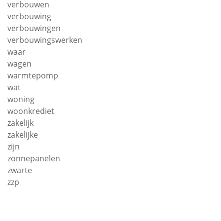
verbouwen
verbouwing
verbouwingen
verbouwingswerken
waar
wagen
warmtepomp
wat
woning
woonkrediet
zakelijk
zakelijke
zijn
zonnepanelen
zwarte
zzp