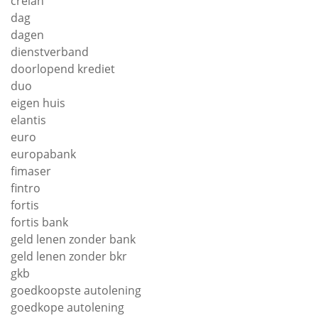
crelan
dag
dagen
dienstverband
doorlopend krediet
duo
eigen huis
elantis
euro
europabank
fimaser
fintro
fortis
fortis bank
geld lenen zonder bank
geld lenen zonder bkr
gkb
goedkoopste autolening
goedkope autolening