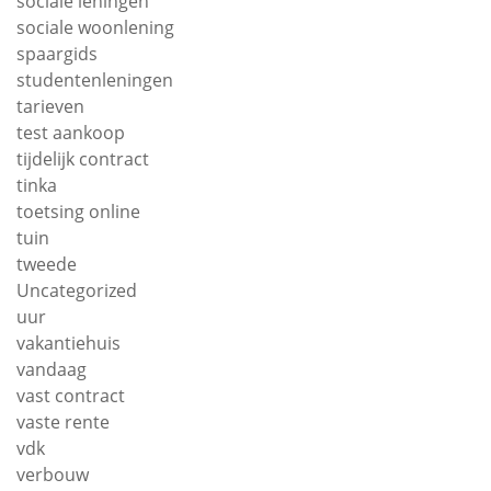
sociale leningen
sociale woonlening
spaargids
studentenleningen
tarieven
test aankoop
tijdelijk contract
tinka
toetsing online
tuin
tweede
Uncategorized
uur
vakantiehuis
vandaag
vast contract
vaste rente
vdk
verbouw