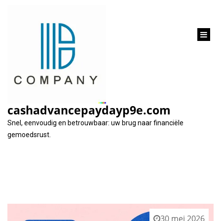
inhoud
gaan
Tag:
financiële uitdagingen
cashadvancepaydayp9e.com
Snel, eenvoudig en betrouwbaar: uw brug naar financiële
gemoedsrust.
30 mei 2026