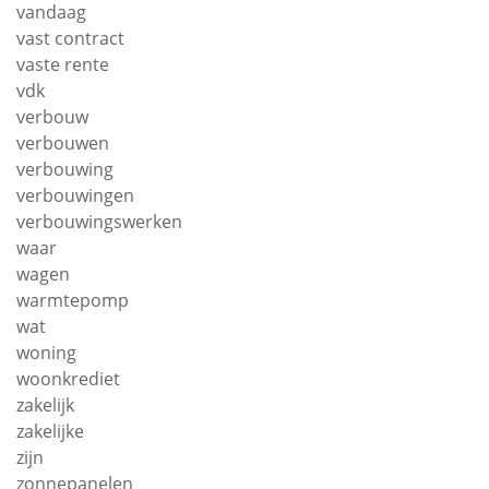
vandaag
vast contract
vaste rente
vdk
verbouw
verbouwen
verbouwing
verbouwingen
verbouwingswerken
waar
wagen
warmtepomp
wat
woning
woonkrediet
zakelijk
zakelijke
zijn
zonnepanelen