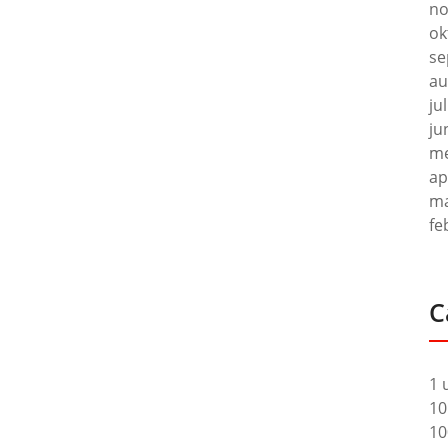
no
ok
se
au
ju
ju
me
ap
ma
fe
C
1 
10
10