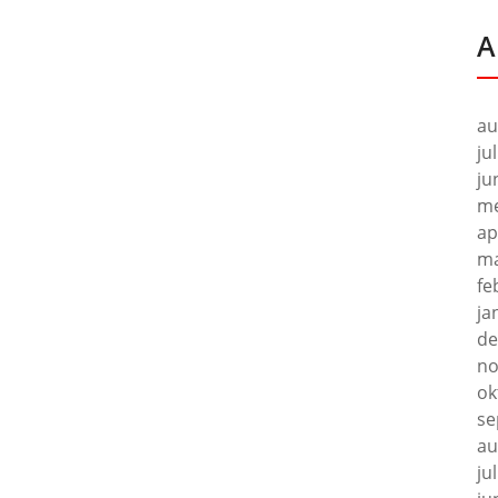
A
au
ju
ju
me
ap
ma
fe
ja
de
no
ok
se
au
ju