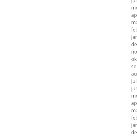
ju
me
ap
ma
fe
ja
de
no
ok
se
au
ju
ju
me
ap
ma
fe
ja
de