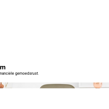
Tag:
esthetische waarde
om
financiële gemoedsrust.