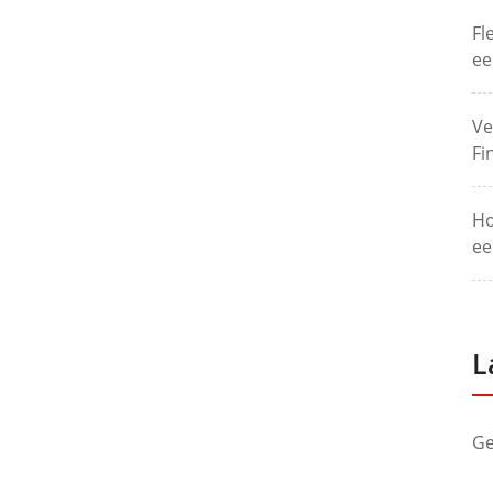
Fl
ee
Ve
Fi
Ho
ee
L
Ge