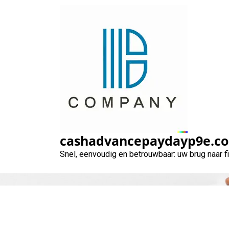
Naar
de
inhoud
gaan
cashadvancepaydayp9e.c
Snel, eenvoudig en betrouwbaar: uw brug naar 