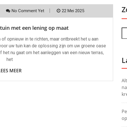
Z
No Comment Yet
22 Mei 2025
tuin met een lening op maat
of opnieuw in te richten, maar ontbreekt het u aan
voor uw tuin kan de oplossing zijn om uw groene oase
f het nu gaat om het aanleggen van een nieuw terras,
L
het
LEES MEER
Al
na
kr
Pe
op