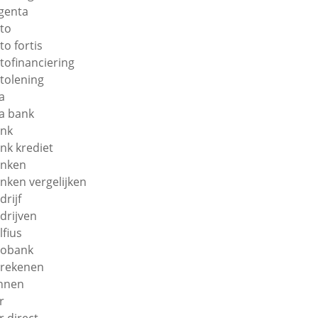
genta
to
to fortis
tofinanciering
tolening
a
a bank
nk
nk krediet
nken
nken vergelijken
drijf
drijven
lfius
obank
rekenen
nnen
r