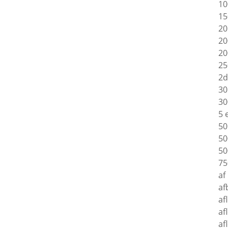
10
15
20
20
20
25
2d
30
30
5 
50
50
50
75
af
af
af
af
af