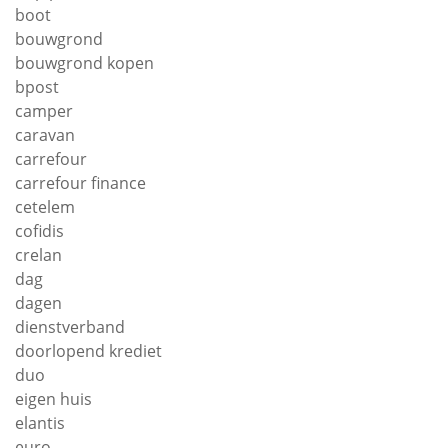
boot
bouwgrond
bouwgrond kopen
bpost
camper
caravan
carrefour
carrefour finance
cetelem
cofidis
crelan
dag
dagen
dienstverband
doorlopend krediet
duo
eigen huis
elantis
euro