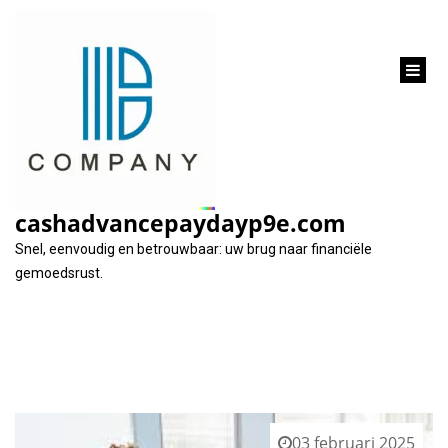
inhoud
gaan
Tag:
eigen middelen
cashadvancepaydayp9e.com
Snel, eenvoudig en betrouwbaar: uw brug naar financiële
gemoedsrust.
03 februari 2025