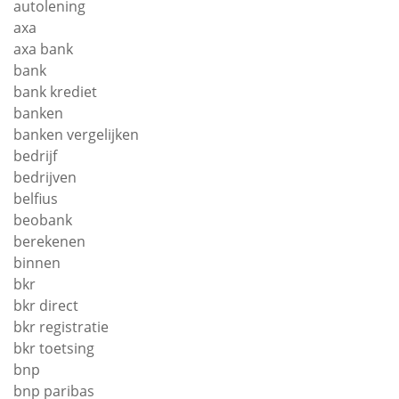
autolening
axa
axa bank
bank
bank krediet
banken
banken vergelijken
bedrijf
bedrijven
belfius
beobank
berekenen
binnen
bkr
bkr direct
bkr registratie
bkr toetsing
bnp
bnp paribas