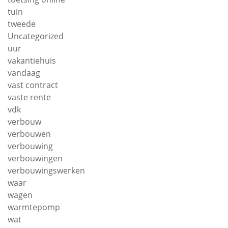
tuin
tweede
Uncategorized
uur
vakantiehuis
vandaag
vast contract
vaste rente
vdk
verbouw
verbouwen
verbouwing
verbouwingen
verbouwingswerken
waar
wagen
warmtepomp
wat