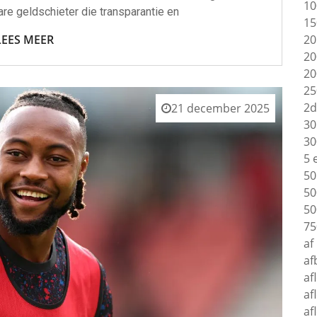
10
re geldschieter die transparantie en
15
LEES MEER
20
20
20
25
2d
21 december 2025
30
30
5 
50
50
50
75
af
af
af
af
af