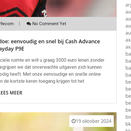
ar
au
au
p9ecom
No Comment Yet
au
au
ax
oe: eenvoudig en snel bij Cash Advance
ax
ayday P9E
ba
ciële ruimte en wilt u graag 3000 euro lenen zonder
ba
grijpen we dat onverwachte uitgaven zich kunnen
ba
odig heeft. Met onze eenvoudige en snelle online
ba
 de kortste keren toegang krijgen tot het
be
be
LEES MEER
be
be
be
bi
19 oktober 2024
bk