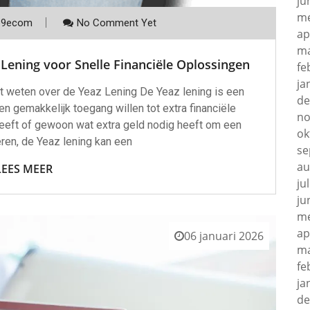
ju
me
p9ecom
No Comment Yet
ap
ma
Lening voor Snelle Financiële Oplossingen
fe
ja
et weten over de Yeaz Lening De Yeaz lening is een
de
n gemakkelijk toegang willen tot extra financiële
no
eeft of gewoon wat extra geld nodig heeft om een
ok
eren, de Yeaz lening kan een
se
au
LEES MEER
ju
ju
me
ap
06 januari 2026
ma
fe
ja
de