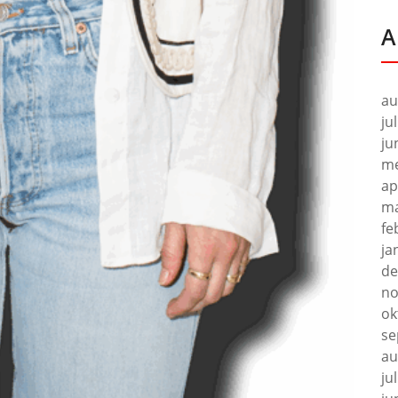
A
au
ju
ju
me
ap
ma
fe
ja
de
no
ok
se
au
ju