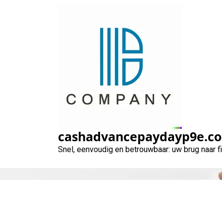
Naar
de
inhoud
gaan
cashadvancepaydayp9e.c
Snel, eenvoudig en betrouwbaar: uw brug naar 