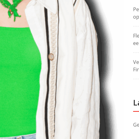
Pe
op
Fl
ee
Ve
Fi
L
Ge