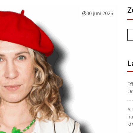
Z
30 juni 2026
L
Ef
On
Al
na
kr