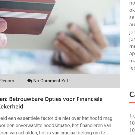
no
ok
se
au
ju
ju
me
ap
ma
fe
p9ecom
No Comment Yet
C
en: Betrouwbare Opties voor Financiële
Zekerheid
1 
eid een essentiële factor die niet over het hoofd mag
10
oor een onverwachte noodsituatie, het financieren van
10
ren van schulden, het is van cruciaal belang om te