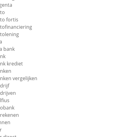
genta
to
to fortis
tofinanciering
tolening
a
a bank
nk
nk krediet
nken
nken vergelijken
drijf
drijven
lfius
obank
rekenen
nnen
r