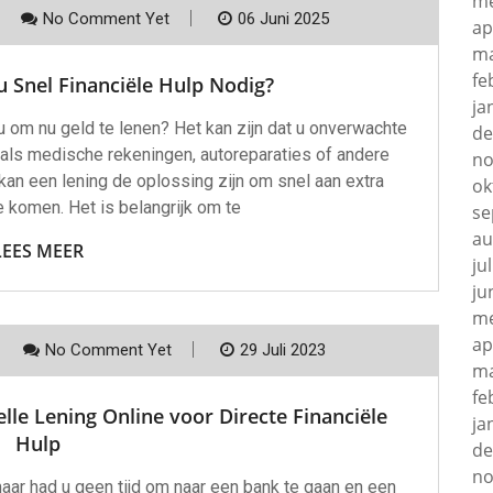
me
No Comment Yet
06 Juni 2025
ap
ma
fe
u Snel Financiële Hulp Nodig?
ja
 om nu geld te lenen? Het kan zijn dat u onverwachte
de
oals medische rekeningen, autoreparaties of andere
no
 kan een lening de oplossing zijn om snel aan extra
ok
e komen. Het is belangrijk om te
se
au
LEES MEER
ju
ju
me
ap
No Comment Yet
29 Juli 2023
ma
fe
le Lening Online voor Directe Financiële
ja
Hulp
de
no
aar had u geen tijd om naar een bank te gaan en een