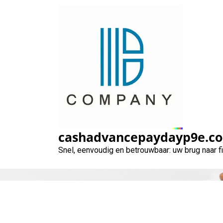
Naar
de
inhoud
gaan
cashadvancepaydayp9e.c
Snel, eenvoudig en betrouwbaar: uw brug naar 