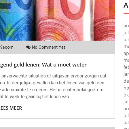
A
au
ju
ju
me
p9ecom
No Comment Yet
ap
ma
ngend geld lenen: Wat u moet weten
fe
ja
onverwachte situaties of uitgaven ervoor zorgen dat
de
en. In dergelijke gevallen kan het lenen van geld een
no
 ademruimte te creëren. Het is echter belangrijk om
ok
 te werk te gaan bij het lenen van
se
LEES MEER
au
ju
ju