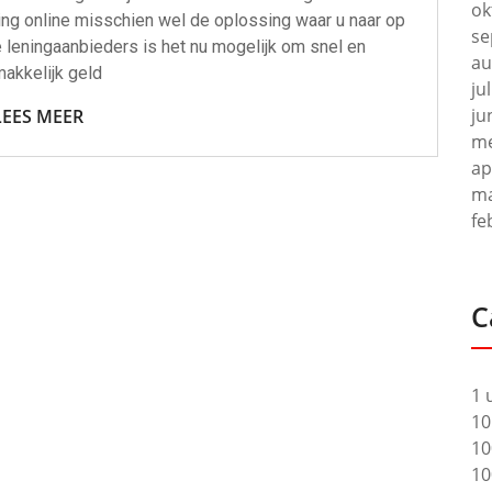
ok
ning online misschien wel de oplossing waar u naar op
se
 leningaanbieders is het nu mogelijk om snel en
au
akkelijk geld
ju
ju
LEES MEER
me
ap
ma
fe
C
1 
10
10
10