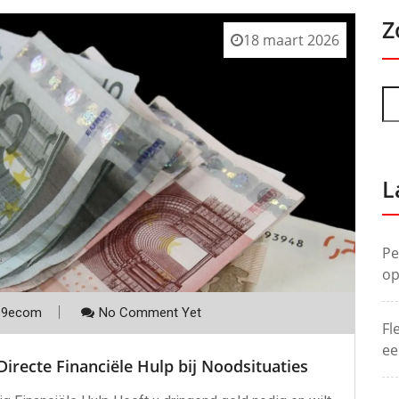
Z
18 maart 2026
L
Pe
op
p9ecom
No Comment Yet
Fl
ee
irecte Financiële Hulp bij Noodsituaties