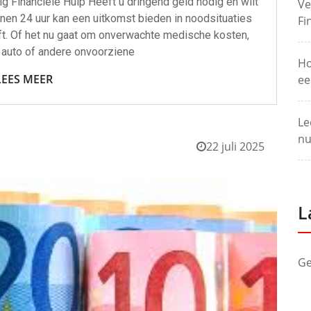
g Financiële Hulp Heeft u dringend geld nodig en wilt
Ve
nnen 24 uur kan een uitkomst bieden in noodsituaties
Fi
eft. Of het nu gaat om onverwachte medische kosten,
 auto of andere onvoorziene
Ho
LEES MEER
ee
Le
nu
22 juli 2025
L
Ge