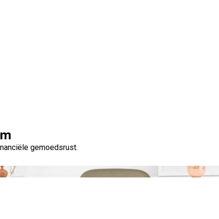
Tag:
dringend geld
om
financiële gemoedsrust.