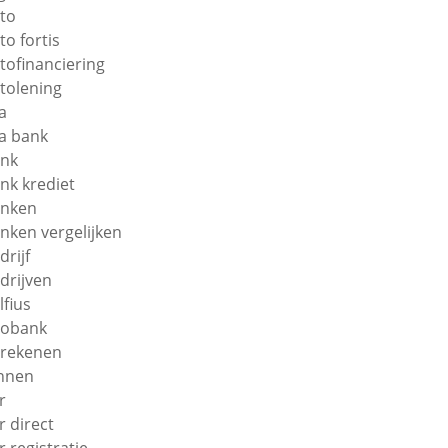
to
to fortis
tofinanciering
tolening
a
a bank
nk
nk krediet
nken
nken vergelijken
drijf
drijven
lfius
obank
rekenen
nnen
r
r direct