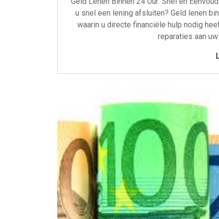
Geld Lenen Binnen 24 Uur: Snel en Eenvoudi
u snel een lening afsluiten? Geld lenen bi
waarin u directe financiële hulp nodig he
reparaties aan uw