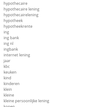
hypothecaire
hypothecaire lening
hypothecairelening
hypotheek
hypotheekrente
ing
ing bank
ing nl
ingbank
internet lening
jaar
kbc
keuken
kind
kinderen
klein
kleine
kleine persoonlijke lening
kopen