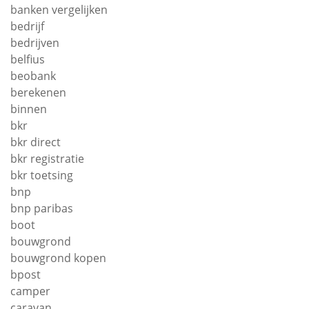
banken vergelijken
bedrijf
bedrijven
belfius
beobank
berekenen
binnen
bkr
bkr direct
bkr registratie
bkr toetsing
bnp
bnp paribas
boot
bouwgrond
bouwgrond kopen
bpost
camper
caravan