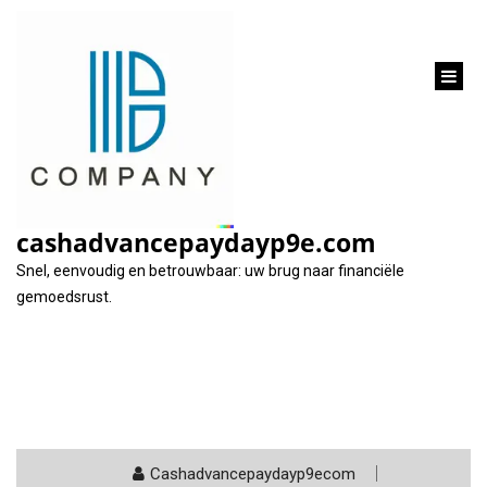
inhoud
gaan
Tag:
certificeringen
cashadvancepaydayp9e.com
Snel, eenvoudig en betrouwbaar: uw brug naar financiële
gemoedsrust.
Cashadvancepaydayp9ecom