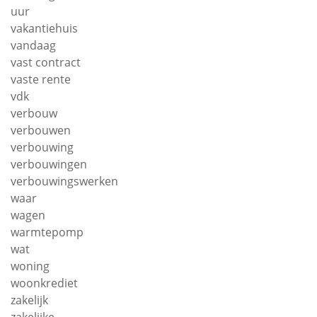
uur
vakantiehuis
vandaag
vast contract
vaste rente
vdk
verbouw
verbouwen
verbouwing
verbouwingen
verbouwingswerken
waar
wagen
warmtepomp
wat
woning
woonkrediet
zakelijk
zakelijke