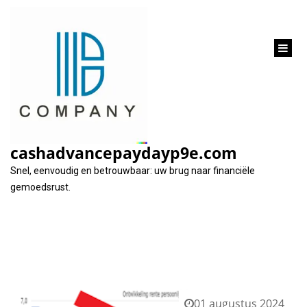
inhoud
gaan
Tag:
betalen
cashadvancepaydayp9e.com
Snel, eenvoudig en betrouwbaar: uw brug naar financiële
gemoedsrust.
01 augustus 2024