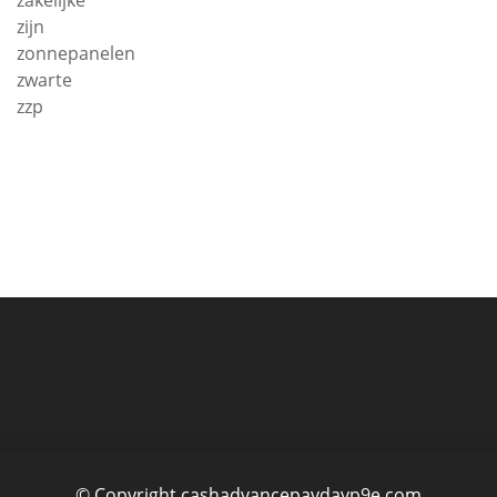
zijn
zonnepanelen
zwarte
zzp
© Copyright cashadvancepaydayp9e.com