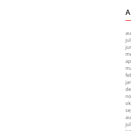
A
au
ju
ju
me
ap
ma
fe
ja
de
no
ok
se
au
ju