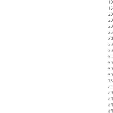
10
15
20
20
20
25
2d
30
30
5 
50
50
50
75
af
af
af
af
af