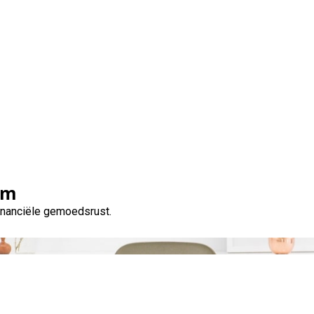
Tag:
betaalcapaciteit
om
financiële gemoedsrust.