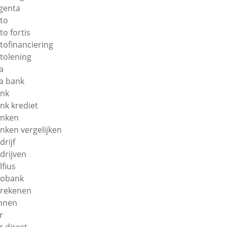
genta
to
to fortis
tofinanciering
tolening
a
a bank
nk
nk krediet
nken
nken vergelijken
drijf
drijven
lfius
obank
rekenen
nnen
r