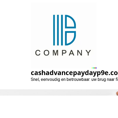
Naar
de
inhoud
gaan
cashadvancepaydayp9e.c
Snel, eenvoudig en betrouwbaar: uw brug naar 