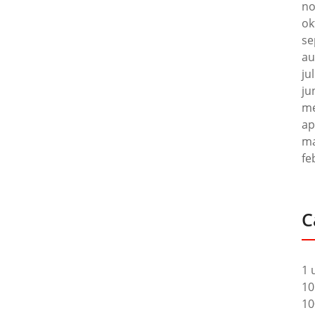
no
ok
se
au
ju
ju
me
ap
ma
fe
C
1 
10
10