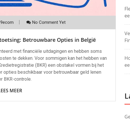
Fl
ee
p9ecom
No Comment Yet
Ve
toetsing: Betrouwbare Opties in België
Fi
nteerd met financiële uitdagingen en hebben soms
Ho
kosten te dekken. Voor sommigen kan het hebben van
ee
redietregistratie (BKR) een obstakel vormen bij het
 er opties beschikbaar voor betrouwbaar geld lenen
r BKR-controle.
LEES MEER
L
Ge