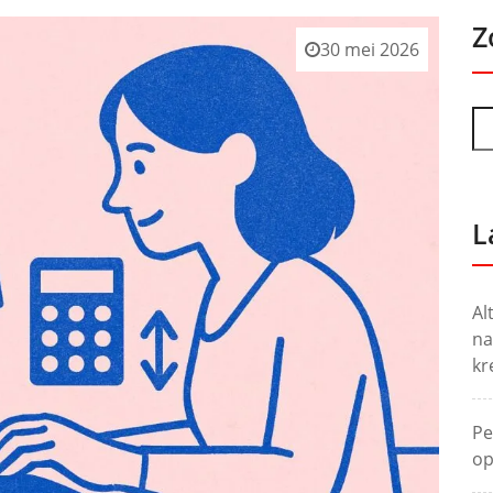
Z
30 mei 2026
L
Al
na
kr
Pe
op