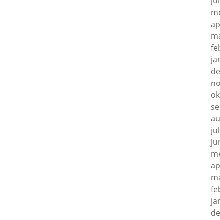
ju
me
ap
ma
fe
ja
de
no
ok
se
au
ju
ju
me
ap
ma
fe
ja
de