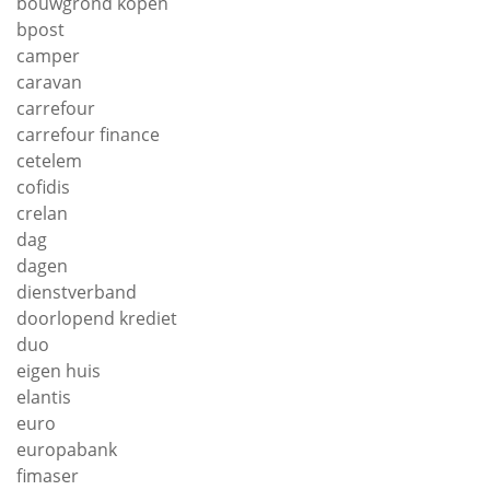
bouwgrond kopen
bpost
camper
caravan
carrefour
carrefour finance
cetelem
cofidis
crelan
dag
dagen
dienstverband
doorlopend krediet
duo
eigen huis
elantis
euro
europabank
fimaser