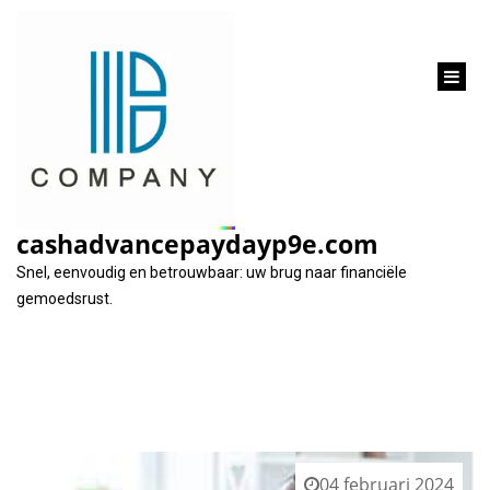
inhoud
gaan
Tag:
benodigde geld
cashadvancepaydayp9e.com
Snel, eenvoudig en betrouwbaar: uw brug naar financiële
gemoedsrust.
04 februari 2024