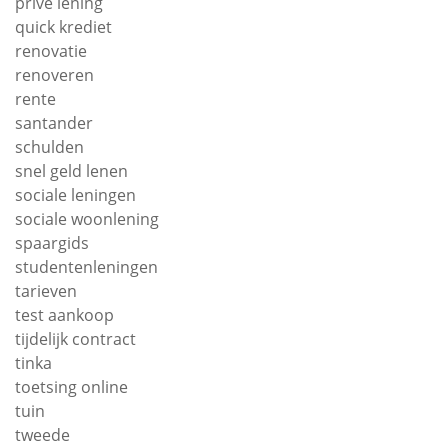
privé lening
quick krediet
renovatie
renoveren
rente
santander
schulden
snel geld lenen
sociale leningen
sociale woonlening
spaargids
studentenleningen
tarieven
test aankoop
tijdelijk contract
tinka
toetsing online
tuin
tweede