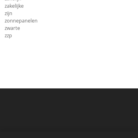
zakelijke
zijn
zonnepanelen
zwarte
zzp