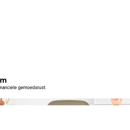
Tag:
autoreparatie
om
financiële gemoedsrust.