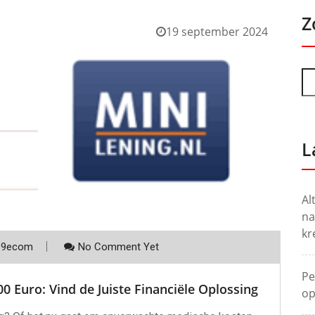
Z
19 september 2024
L
Al
na
kr
p9ecom
No Comment Yet
Pe
0 Euro: Vind de Juiste Financiële Oplossing
op