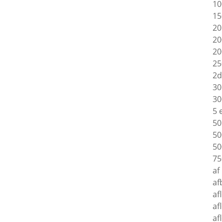
10
15
20
20
20
25
2d
30
30
5 
50
50
50
75
af
af
af
af
af