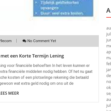
A
au
ju
ju
p9ecom
No Comment Yet
me
ap
it met een Korte Termijn Lening
ma
fe
sing voor financiële behoeften In het leven kunnen er
ja
xtra financiële middelen nodig hebben. Of het nu gaat
de
che kosten of een plotselinge rekening die betaald
no
woon wat extra geld nodig om ons uit de
ok
LEES MEER
se
au
ju