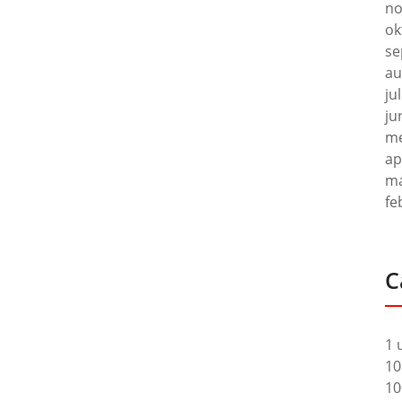
no
ok
se
au
ju
ju
me
ap
ma
fe
C
1 
10
10