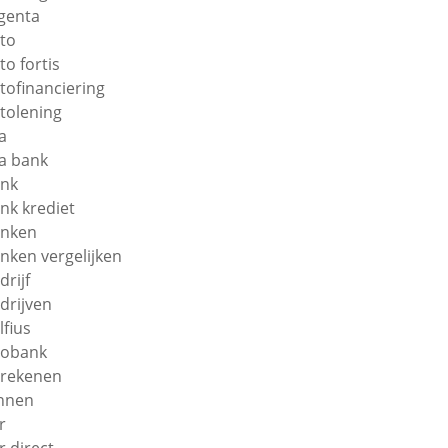
genta
to
to fortis
tofinanciering
tolening
a
a bank
nk
nk krediet
nken
nken vergelijken
drijf
drijven
lfius
obank
rekenen
nnen
r