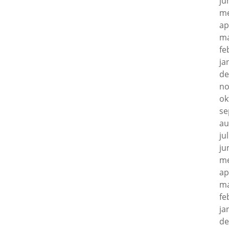
ju
me
ap
ma
fe
ja
de
no
ok
se
au
ju
ju
me
ap
ma
fe
ja
de