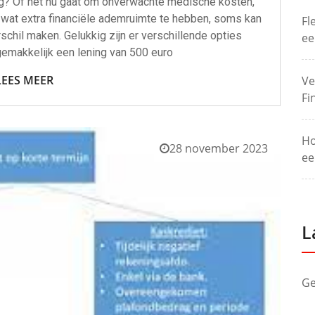
ig? Of het nu gaat om onverwachte medische kosten,
wat extra financiële ademruimte te hebben, soms kan
Fl
schil maken. Gelukkig zijn er verschillende opties
ee
emakkelijk een lening van 500 euro
LEES MEER
Ve
Fi
Ho
28 november 2023
ee
L
Ge