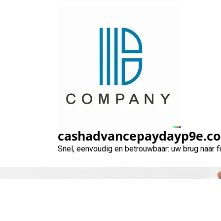
Naar
de
inhoud
gaan
cashadvancepaydayp9e.c
Snel, eenvoudig en betrouwbaar: uw brug naar 