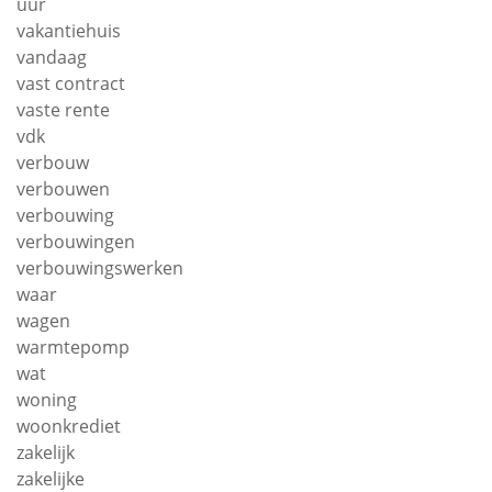
uur
vakantiehuis
vandaag
vast contract
vaste rente
vdk
verbouw
verbouwen
verbouwing
verbouwingen
verbouwingswerken
waar
wagen
warmtepomp
wat
woning
woonkrediet
zakelijk
zakelijke