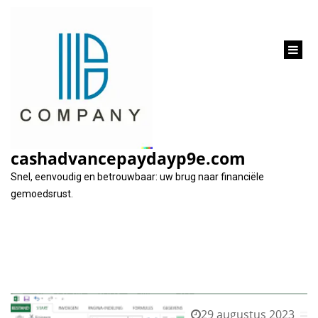
inhoud
gaan
Tag:
autolening calculator
cashadvancepaydayp9e.com
Snel, eenvoudig en betrouwbaar: uw brug naar financiële
gemoedsrust.
29 augustus 2023