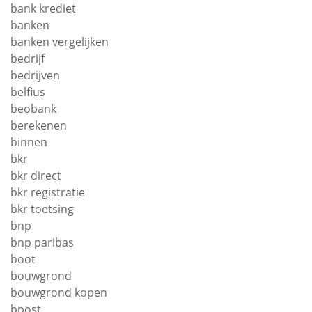
bank krediet
banken
banken vergelijken
bedrijf
bedrijven
belfius
beobank
berekenen
binnen
bkr
bkr direct
bkr registratie
bkr toetsing
bnp
bnp paribas
boot
bouwgrond
bouwgrond kopen
bpost