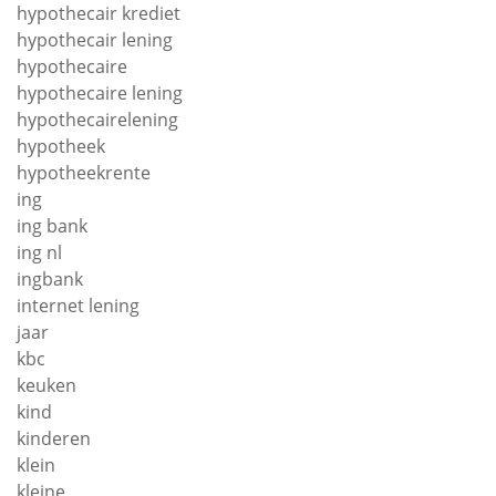
hypothecair krediet
hypothecair lening
hypothecaire
hypothecaire lening
hypothecairelening
hypotheek
hypotheekrente
ing
ing bank
ing nl
ingbank
internet lening
jaar
kbc
keuken
kind
kinderen
klein
kleine