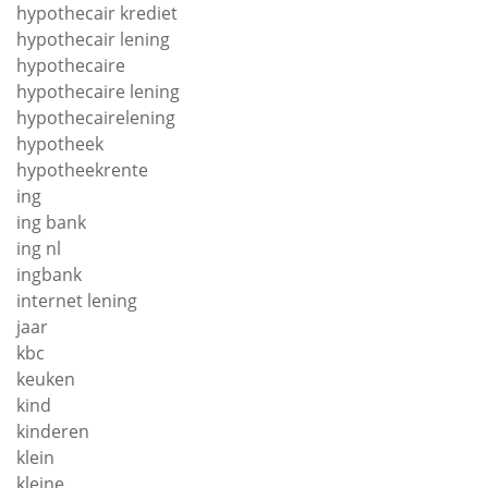
hypothecair krediet
hypothecair lening
hypothecaire
hypothecaire lening
hypothecairelening
hypotheek
hypotheekrente
ing
ing bank
ing nl
ingbank
internet lening
jaar
kbc
keuken
kind
kinderen
klein
kleine