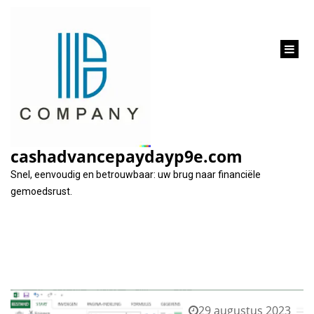
inhoud
gaan
Tag:
auto lening berekenen
cashadvancepaydayp9e.com
Snel, eenvoudig en betrouwbaar: uw brug naar financiële
gemoedsrust.
29 augustus 2023