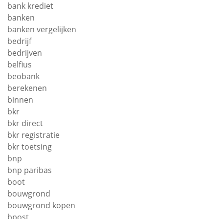
bank krediet
banken
banken vergelijken
bedrijf
bedrijven
belfius
beobank
berekenen
binnen
bkr
bkr direct
bkr registratie
bkr toetsing
bnp
bnp paribas
boot
bouwgrond
bouwgrond kopen
bpost