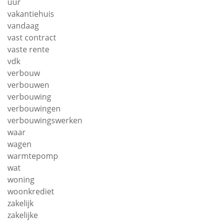
uur
vakantiehuis
vandaag
vast contract
vaste rente
vdk
verbouw
verbouwen
verbouwing
verbouwingen
verbouwingswerken
waar
wagen
warmtepomp
wat
woning
woonkrediet
zakelijk
zakelijke