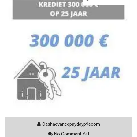
Cashadvancepaydayp9ecom
No Comment Yet