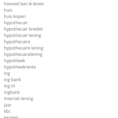
hoeveel kan ik lenen
huis
huis kopen
hypothecair
hypothecair krediet
hypothecair lening
hypothecaire
hypothecaire lening
hypothecairelening
hypotheek
hypotheekrente
ing
ing bank
ing nl
ingbank
internet lening
jaar
kbc
keuken