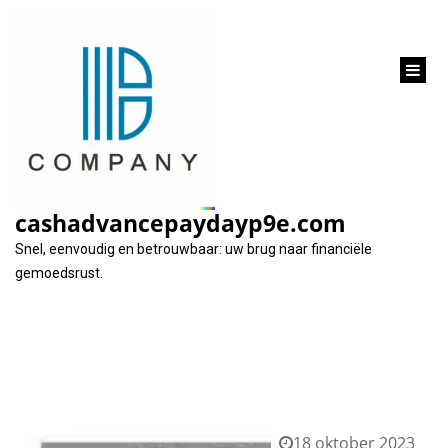
inhoud
gaan
Tag:
aankoopbedrag financieren
cashadvancepaydayp9e.com
Snel, eenvoudig en betrouwbaar: uw brug naar financiële
gemoedsrust.
18 oktober 2023