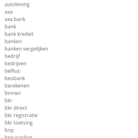
autolening
axa
axa bank
bank
bank krediet
banken
banken vergelijken
bedrijf
bedrijven
belfius
beobank
berekenen
binnen
bkr
bkr direct
bkr registratie
bkr toetsing
bnp
bnp paribas