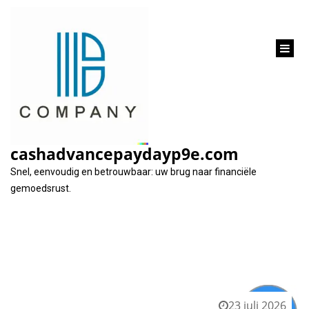
inhoud
gaan
Blog
cashadvancepaydayp9e.com
Snel, eenvoudig en betrouwbaar: uw brug naar financiële
gemoedsrust.
23 juli 2026