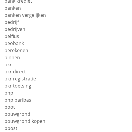
bank krediet
banken
banken vergelijken
bedrijf
bedrijven
belfius
beobank
berekenen
binnen
bkr
bkr direct
bkr registratie
bkr toetsing
bnp
bnp paribas
boot
bouwgrond
bouwgrond kopen
bpost