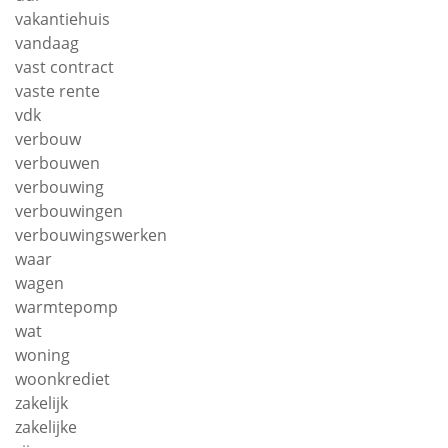
vakantiehuis
vandaag
vast contract
vaste rente
vdk
verbouw
verbouwen
verbouwing
verbouwingen
verbouwingswerken
waar
wagen
warmtepomp
wat
woning
woonkrediet
zakelijk
zakelijke