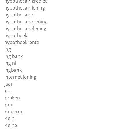
hypothecair krediet
hypothecair lening
hypothecaire
hypothecaire lening
hypothecairelening
hypotheek
hypotheekrente
ing
ing bank
ing nl
ingbank
internet lening
jaar
kbc
keuken
kind
kinderen
klein
kleine