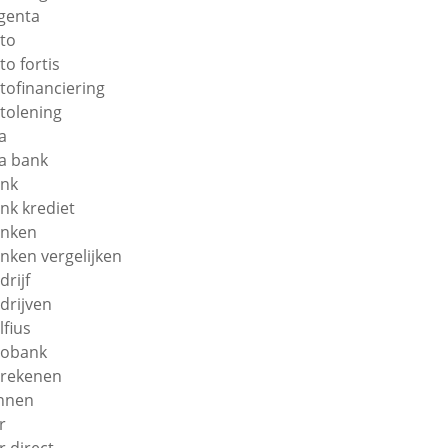
genta
to
to fortis
tofinanciering
tolening
a
a bank
nk
nk krediet
nken
nken vergelijken
drijf
drijven
lfius
obank
rekenen
nnen
r