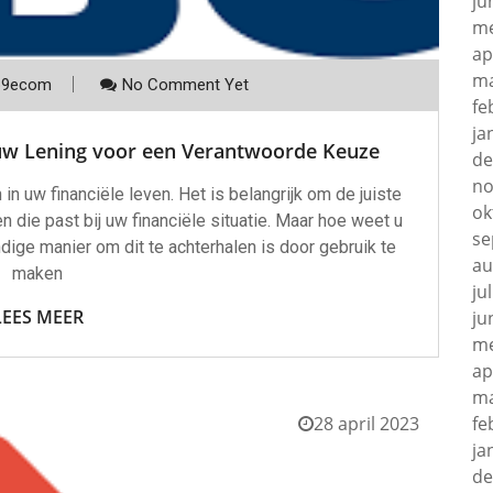
ju
me
ap
ma
p9ecom
No Comment Yet
fe
ja
 uw Lening voor een Verantwoorde Keuze
de
no
 in uw financiële leven. Het is belangrijk om de juiste
ok
 die past bij uw financiële situatie. Maar hoe weet u
se
dige manier om dit te achterhalen is door gebruik te
au
maken
ju
LEES MEER
ju
me
ap
ma
28 april 2023
fe
ja
de