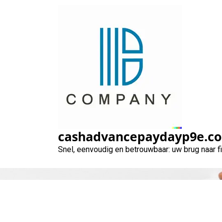
Naar
de
inhoud
gaan
cashadvancepaydayp9e.c
Snel, eenvoudig en betrouwbaar: uw brug naar 