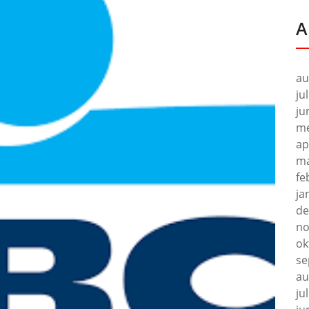
A
au
ju
ju
me
ap
ma
fe
ja
de
no
ok
se
au
ju