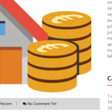
no
ok
se
au
ju
ju
me
ap
ma
fe
C
1 
10
p9ecom
No Comment Yet
10