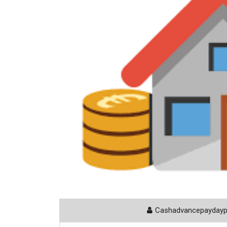
Cashadvancepayday