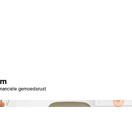
Blog
om
financiële gemoedsrust.