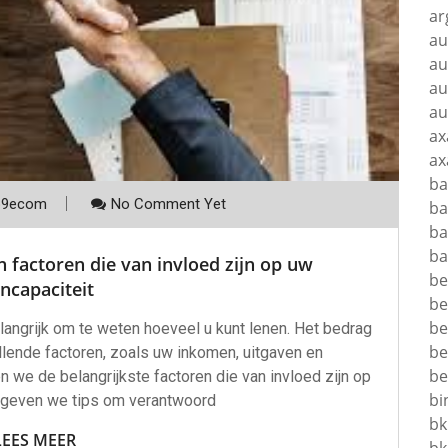
ar
au
au
au
au
ax
ax
ba
p9ecom
No Comment Yet
ba
ba
ba
n factoren die van invloed zijn op uw
be
ncapaciteit
be
be
langrijk om te weten hoeveel u kunt lenen. Het bedrag
be
illende factoren, zoals uw inkomen, uitgaven en
be
n we de belangrijkste factoren die van invloed zijn op
bi
n geven we tips om verantwoord
bk
LEES MEER