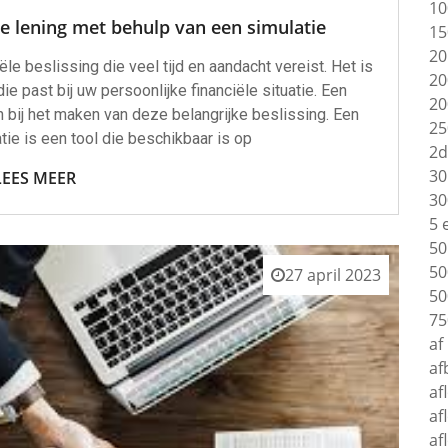
10
e lening met behulp van een simulatie
15
20
ële beslissing die veel tijd en aandacht vereist. Het is
20
die past bij uw persoonlijke financiële situatie. Een
20
n bij het maken van deze belangrijke beslissing. Een
25
tie is een tool die beschikbaar is op
2d
30
LEES MEER
30
5 
50
50
27 april 2023
50
75
af
af
af
af
af