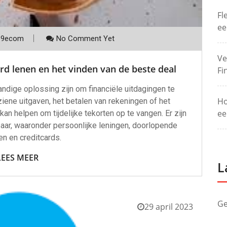
Fl
ee
p9ecom
No Comment Yet
Ve
rd lenen en het vinden van de beste deal
Fi
ndige oplossing zijn om financiële uitdagingen te
Ho
iene uitgaven, het betalen van rekeningen of het
ee
an helpen om tijdelijke tekorten op te vangen. Er zijn
aar, waaronder persoonlijke leningen, doorlopende
en en creditcards.
LEES MEER
L
Ge
29 april 2023