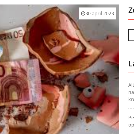
Z
30 april 2023
L
Al
na
kr
Pe
op