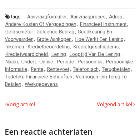
Tags:
Aanvraagformulier
,
Aanvraagproces
,
Adres
,
Andere Kosten Of Vergoedingen
,
Financieel Instrument
,
Geldschieter
,
Geleende Bedrag
,
Goedkeuring En
Voorwaarden
,
Grote Aankopen
,
Hoe Werkt Een Lening
,
Inkomen
,
Kredietbeoordeling
,
Kredietgeschiedenis
,
Kredietwaardigheid
,
Lening
,
Looptijd Van De Lening
,
Naam
,
Ondert
,
Online
,
Periode
,
Persoonlijk
,
Persoonlijke
Informatie
,
Rente
,
Rentevoet
,
Telefonisch
,
Terugbetalen
,
Tijdelijke Financiële Behoeften
,
Vermogen Om Terug Te
Betalen
,
Werkgegevens
Vorig artikel
Volgend artikel
Een reactie achterlaten