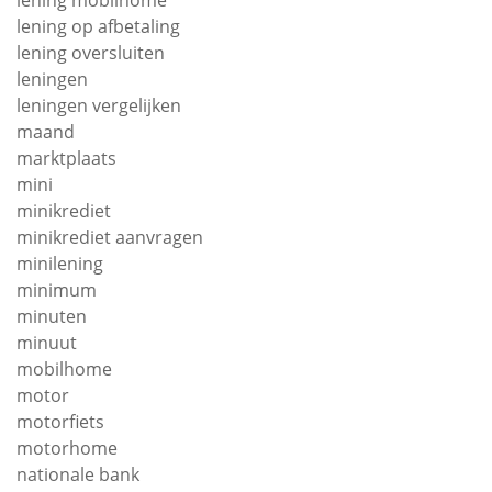
lening mobilhome
lening op afbetaling
lening oversluiten
leningen
leningen vergelijken
maand
marktplaats
mini
minikrediet
minikrediet aanvragen
minilening
minimum
minuten
minuut
mobilhome
motor
motorfiets
motorhome
nationale bank