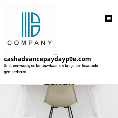
inhoud
gaan
Hoe Werkt Een
Lening? Begrijp de
cashadvancepaydayp9e.com
Basisprincipes van
Snel, eenvoudig en betrouwbaar: uw brug naar financiële
gemoedsrust.
Lenen