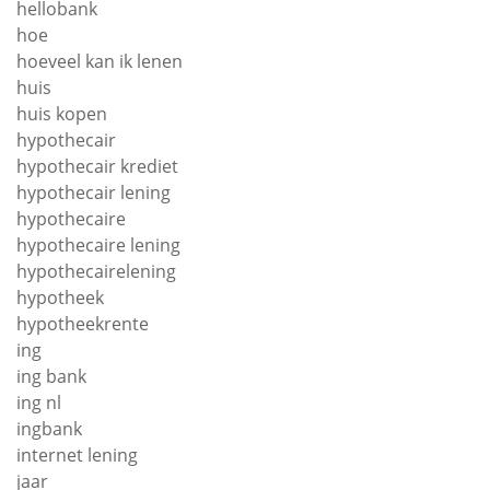
hellobank
hoe
hoeveel kan ik lenen
huis
huis kopen
hypothecair
hypothecair krediet
hypothecair lening
hypothecaire
hypothecaire lening
hypothecairelening
hypotheek
hypotheekrente
ing
ing bank
ing nl
ingbank
internet lening
jaar