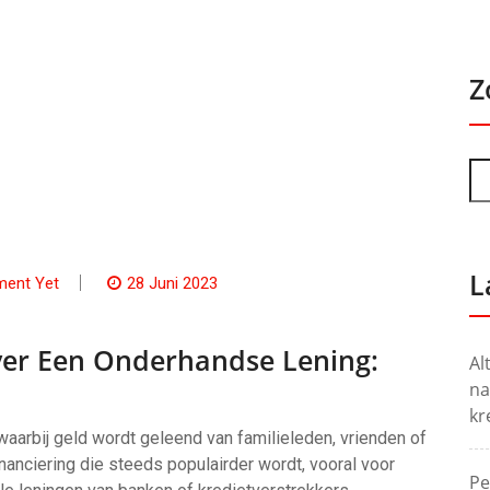
Z
L
ent Yet
28 Juni 2023
ver Een Onderhandse Lening:
Al
na
kr
aarbij geld wordt geleend van familieleden, vrienden of
inanciering die steeds populairder wordt, vooral voor
Pe