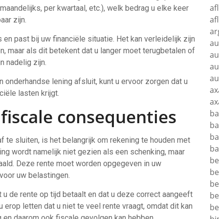
af
aandelijks, per kwartaal, etc.), welk bedrag u elke keer
af
ar zijn.
ar
en past bij uw financiële situatie. Het kan verleidelijk zijn
au
n, maar als dit betekent dat u langer moet terugbetalen of
au
n nadelig zijn.
au
au
 onderhandse lening afsluit, kunt u ervoor zorgen dat u
ax
ële lasten krijgt.
ax
fiscale consequenties
ba
ba
ba
 te sluiten, is het belangrijk om rekening te houden met
ba
ng wordt namelijk niet gezien als een schenking, maar
be
taald. Deze rente moet worden opgegeven in uw
be
voor uw belastingen.
be
u de rente op tijd betaalt en dat u deze correct aangeeft
be
 erop letten dat u niet te veel rente vraagt, omdat dit kan
be
 en daarom ook fiscale gevolgen kan hebben.