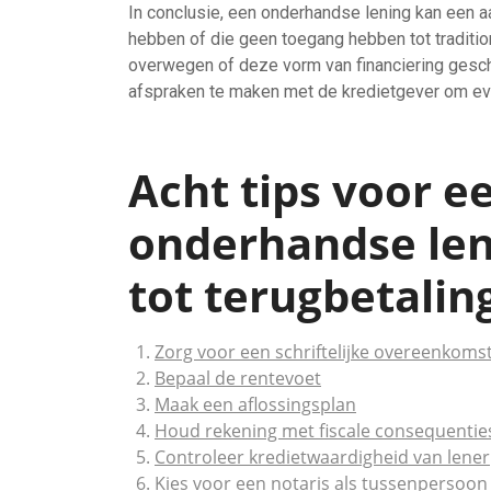
In conclusie, een onderhandse lening kan een aa
hebben of die geen toegang hebben tot tradition
overwegen of deze vorm van financiering geschi
afspraken te maken met de kredietgever om even
Acht tips voor e
onderhandse len
tot terugbetalin
Zorg voor een schriftelijke overeenkoms
Bepaal de rentevoet
Maak een aflossingsplan
Houd rekening met fiscale consequentie
Controleer kredietwaardigheid van lener
Kies voor een notaris als tussenpersoon