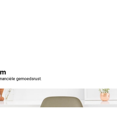
et weten over een onde
voordelen, risico’s en tip
om
financiële gemoedsrust.