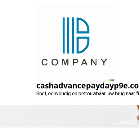
Naar
de
inhoud
gaan
Alles wat u mo
cashadvancepaydayp9e.c
Snel, eenvoudig en betrouwbaar: uw brug naar 