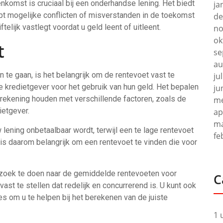
nkomst is cruciaal bij een onderhandse lening. Het biedt
ja
lpt mogelijke conflicten of misverstanden in de toekomst
de
telijk vastlegt voordat u geld leent of uitleent.
no
ok
t
se
au
te gaan, is het belangrijk om de rentevoet vast te
ju
de kredietgever voor het gebruik van hun geld. Het bepalen
ju
t rekening houden met verschillende factoren, zoals de
me
ietgever.
ap
ma
lening onbetaalbaar wordt, terwijl een te lage rentevoet
fe
t is daarom belangrijk om een rentevoet te vinden die voor
rzoek te doen naar de gemiddelde rentevoeten voor
C
vast te stellen dat redelijk en concurrerend is. U kunt ook
s om u te helpen bij het berekenen van de juiste
1 