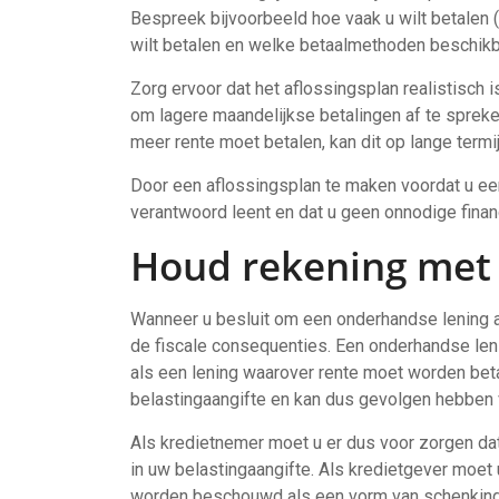
Bespreek bijvoorbeeld hoe vaak u wilt betalen (m
wilt betalen en welke betaalmethoden beschikba
Zorg ervoor dat het aflossingsplan realistisch is 
om lagere maandelijkse betalingen af ​​te spreke
meer rente moet betalen, kan dit op lange termij
Door een aflossingsplan te maken voordat u een
verantwoord leent en dat u geen onnodige financi
Houd rekening met 
Wanneer u besluit om een onderhandse lening af
de fiscale consequenties. Een onderhandse leni
als een lening waarover rente moet worden be
belastingaangifte en kan dus gevolgen hebben 
Als kredietnemer moet u er dus voor zorgen dat 
in uw belastingaangifte. Als kredietgever moet u
worden beschouwd als een vorm van schenking