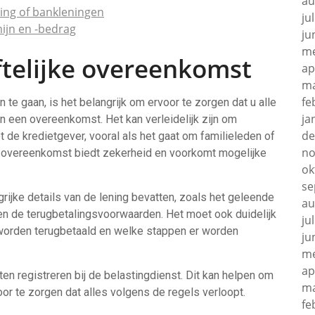
au
ing of bankleningen
ju
mijn en -bedrag
ju
me
ftelijke overeenkomst
ap
ma
fe
e gaan, is het belangrijk om ervoor te zorgen dat u alle
ja
in een overeenkomst. Het kan verleidelijk zijn om
de
e kredietgever, vooral als het gaat om familieleden of
no
ke overeenkomst biedt zekerheid en voorkomt mogelijke
ok
se
rijke details van de lening bevatten, zoals het geleende
au
 en de terugbetalingsvoorwaarden. Het moet ook duidelijk
ju
n worden terugbetaald en welke stappen er worden
ju
me
ap
en registreren bij de belastingdienst. Dit kan helpen om
ma
or te zorgen dat alles volgens de regels verloopt.
fe