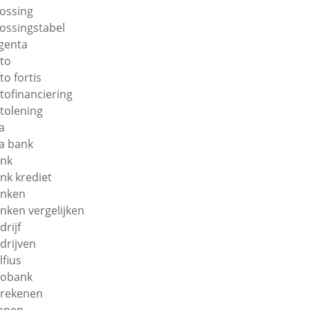
lossing
lossingstabel
genta
to
to fortis
tofinanciering
tolening
a
a bank
nk
nk krediet
nken
nken vergelijken
drijf
drijven
lfius
obank
rekenen