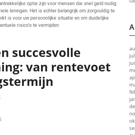
Ge
ntrekkelijke optie zijn voor mensen die snel geld nodig
ele leningen. Het is echter belangrijk om zorgvuldig te
kt is voor uw persoonlijke situatie en om duidelijke
A
tuele risico’s te vermijden.
en succesvolle
au
ju
ing: van rentevoet
ju
me
gstermijn
ap
ma
fe
t
ja
de
no
s
ok
se