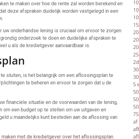
10
raken te maken over hoe de rente zal worden berekend en
10
dat deze afspraken duidelijk worden vastgelegd in een
10
n.
15
or uw onderhandse lening is cruciaal om ervoor te zorgen
20
or grondig onderzoek te doen en duidelijke afspraken te
20
wel u als de kredietgever aanvaardbaar is.
20
25
splan
2d
30
 sluiten, is het belangrijk om een aflossingsplan te
30
plichtingen te beheren en ervoor te zorgen dat u de
5 
50
50
 financiële situatie en de voorwaarden van de lening,
50
jn om een ​​budget op te stellen om uw uitgaven en
75
geld u maandelijks kunt besteden aan de aflossing van
af
af
af
te maken met de kredietgever over het aflossingsplan.