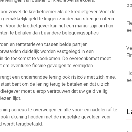
e leningen van banken of kredietverstrekkers.
op
oor zowel de kredietnemer als de kredietgever. Voor de
 gemakkelijk geld te krijgen zonder aan strenge criteria
Fl
gen. Voor de kredietgever kan het een manier zijn om hun
ee
ten te behalen dan bij andere beleggingsopties.
den en rentetarieven tussen beide partijen
Ve
orwaarden duidelijk worden vastgelegd in een
Fi
 in de toekomst te voorkomen. De overeenkomst moet
t om eventuele fiscale gevolgen te vermijden.
Ho
 brengt een onderhandse lening ook risico’s met zich mee.
ee
staat bent om de lening terug te betalen en dat u zich
dietgever moet u erop vertrouwen dat uw geld veilig
ezen lijdt.
L
ning serieus te overwegen en alle voor- en nadelen af te
 ook rekening houden met de mogelijke gevolgen voor
jd wordt terugbetaald.