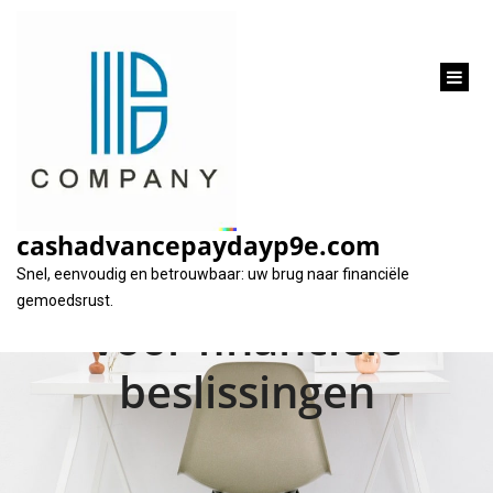
inhoud
gaan
Alles wat u moet
weten over
cashadvancepaydayp9e.com
leningrente: een gids
Snel, eenvoudig en betrouwbaar: uw brug naar financiële
gemoedsrust.
voor financiële
beslissingen