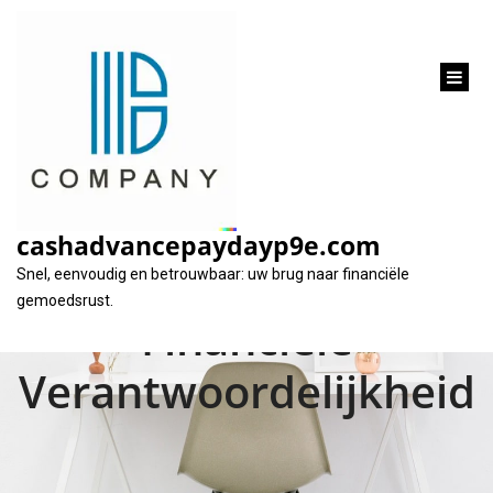
inhoud
gaan
Geld Lenen Kost Ook
Geld: Belangrijke
cashadvancepaydayp9e.com
Herinnering aan
Snel, eenvoudig en betrouwbaar: uw brug naar financiële
gemoedsrust.
Financiële
Verantwoordelijkheid